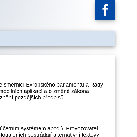
se směrnicí Evropského parlamentu a Rady
 mobilních aplikací a o změně zákona
znění pozdějších předpisů.
é účetním systémem apod.). Provozovatel
ogaleriích postrádají alternativní textový