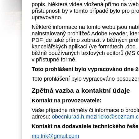
popis. Některá videa vložená přímo na web
přístupnosti by v tomto případě bylo pro p
upravováno.
Některé informace na tomto webu jsou nab
nainstalovaný prohlížeč Adobe Reader, kte
PDF jde také přímo zobrazit v běžných pr
kancelářských aplikací (ve formátech .doc, 
běžně používaných textových editorů (MS Of
v přístupné formě.
Toto prohlášení bylo vypracováno dne 28
Toto prohlášení bylo vypracováno posouzen
Zpětná vazba a kontaktní údaje
Kontakt na provozovatele:
Vaše případné náměty či informace o probl
adresu:
obecniurad.h.meziricko@seznam.c
Kontakt na dodavatele technického řeše
mpitrik@gmail.com