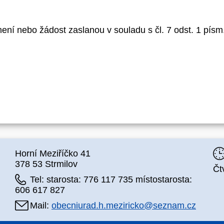
í nebo žádost zaslanou v souladu s čl. 7 odst. 1 písm. 
Horní Meziříčko 41
378 53 Strmilov
Čt
Tel: starosta: 776 117 735 místostarosta:
606 617 827
Mail:
obecniurad.h.meziricko@seznam.cz