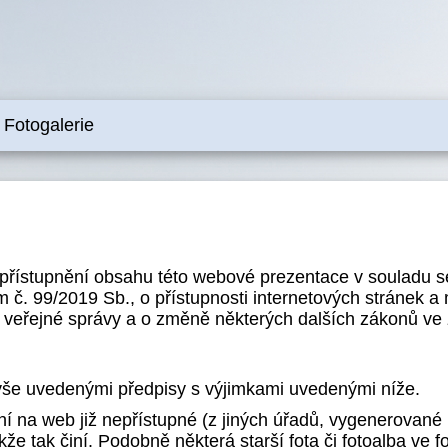
Fotogalerie
zpřístupnění obsahu této webové prezentace v souladu 
č. 99/2019 Sb., o přístupnosti internetových stránek a
 veřejné správy a o změně některých dalších zákonů ve 
výše uvedenými předpisy s výjimkami uvedenými níže.
ní na web již nepřístupné (z jiných úřadů, vygenerovan
e tak činí. Podobně některá starší fota či fotoalba ve fot