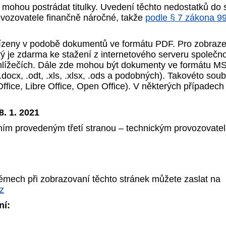
 mohou postrádat titulky. Uvedení těchto nedostatků do 
rovozovatele finančně náročné, takže
podle § 7 zákona 9
ízeny v podobě dokumentů ve formátu PDF. Pro zobrazen
rý je zdarma ke stažení z internetového serveru společ
ohlížečích. Dále zde mohou být dokumenty ve formátu MS
.docx, .odt, .xls, .xlsx, .ods a podobných). Takovéto sou
fice, Libre Office, Open Office). V některých případec
. 1. 2021
ím provedeným třetí stranou – technickým provozovatele
émech při zobrazovaní těchto stránek můžete zaslat na
z
ní: