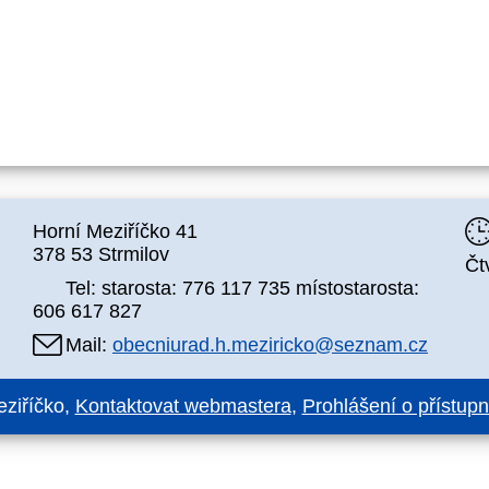
Horní Meziříčko 41
378 53 Strmilov
Čt
Tel: starosta: 776 117 735 místostarosta:
606 617 827
Mail:
obecniurad.h.meziricko@seznam.cz
ziříčko,
Kontaktovat webmastera
,
Prohlášení o přístupn